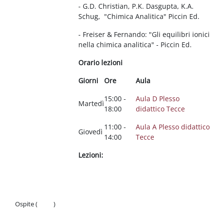
- G.D. Christian, P.K. Dasgupta, K.A.
Schug, "Chimica Analitica" Piccin Ed.
- Freiser & Fernando: "Gli equilibri ionici
nella chimica analitica" - Piccin Ed.
Orario lezioni
Giorni
Ore
Aula
15:00 -
Aula D Plesso
Martedì
18:00
didattico Tecce
11:00 -
Aula A Plesso didattico
Giovedì
14:00
Tecce
Lezioni:
Ospite (
Login
)
Politiche