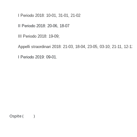
Schema della sezione
I Periodo 2018: 10-01, 31-01, 21-02
II Periodo 2018: 20-06, 
18-07
III Periodo 2018: 19-09;
Appelli straordinari 2018: 21-03, 18-04, 23-05, 03-10; 21-11, 12-12.
I Periodo 2019: 09-01.
Ospite (
Login
)
Politiche
Ottieni l'app mobile