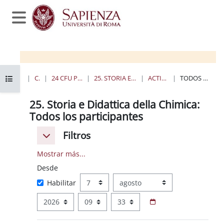
Salta al contenido principal
Panel lateral
Abrir índice del curso
PÁGINA PRINCIPAL
CURSOS
24 CFU PER L'INSEGNAMENTO
25. STORIA E DIDATTICA DELLA CHIMICA
ACTIVIDAD RECIENTE
TODOS LOS PARTICIPANTES
25. Storia e Didattica della Chimica:
Todos los participantes
Filtros
Filtros
Filtros
Mostrar más...
Desde
Desde
Día
Mes
Habilitar
Año
Hora
Minuto