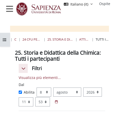
Vai al contenuto principale
Ospite
Italiano ‎(it)‎
Pannello laterale
Apri indice del corso
HOME
CORSI
24 CFU PER L'INSEGNAMENTO
25. STORIA E DIDATTICA DELLA CHIMICA
ATTIVITÀ RECENTE
TUTTI I PARTECIPANTI
25. Storia e Didattica della Chimica
25. Storia e Didattica della Chimica:
Tutti i partecipanti
Filtri
Filtri
Filtri
Visualizza più elementi...
Dal
Dal
Giorno
Mese
Anno
Abilita
Ora
Minuto