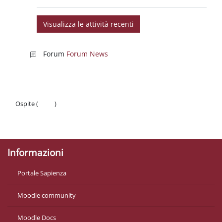
Forum
Forum News
Ospite (
Login
)
Politiche
Ottieni l'app mobile
Informazioni
Portale Sapienza
Moodle community
Moodle Docs