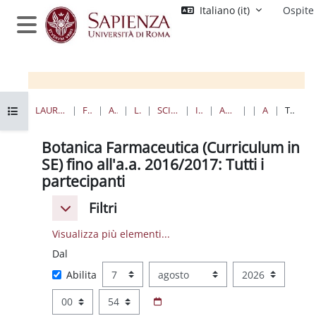
Vai al contenuto principale
Italiano ‎(it)‎
Ospite
Pannello laterale
Apri indice del corso
HOME
CORSI
LAUREE TRIENNALI, MAGISTRALI, A CICLO UNICO
FARMACIA E MEDICINA
AREA FARMACEUTICA
LAUREE TRIENNALI
SCIENZE FARMACEUTICHE APPLICATE
I ANNO II SEMESTRE
ANNI ACCADEMICI PRECEDENTI
BF
ATTIVITÀ RECENTE
TUTTI I PARTECIPANTI
Botanica Farmaceutica (Curriculum in
SE) fino all'a.a. 2016/2017: Tutti i
partecipanti
Filtri
Filtri
Filtri
Visualizza più elementi...
Dal
Dal
Giorno
Mese
Anno
Abilita
Ora
Minuto