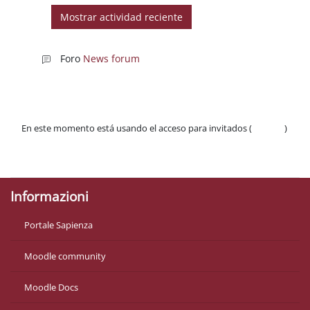
Foro
News forum
En este momento está usando el acceso para invitados (
Acceder
)
Políticas
Descargar la app para dispositivos móviles
Informazioni
Portale Sapienza
Moodle community
Moodle Docs