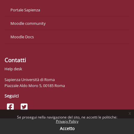
Portale Sapienza
Moodle community
Moodle Docs
Contatti
Help desk
Sapienza Università di Roma
Piazzale Aldo Moro 5, 00185 Roma
Seguici
x
Se prosegui nella navigazione del sito, ne accetti le politiche:
Privacy Policy
Accetto