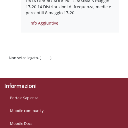
DATA ORARIO AULA PROGRAMMA 5 maggio
17-20 14 Distribuzioni di frequenza, medie e
percentili 8 maggio 17-20
Info Aggiuntive
Non sei collegato. (
Login
)
Politiche
Ottieni l'app mobile
Informazioni
Portale Sapienza
Moodle community
Moodle Docs