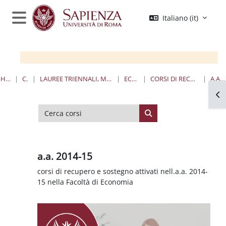
Vai al contenuto principale
Italiano ‎(it)‎
Pannello laterale
HOME
CORSI
LAUREE TRIENNALI, MAGISTRALI, A CICLO UNICO
ECONOMIA
CORSI DI RECUPERO E SOSTEGNO
A.A. 2014-15
Apr
Cerca corsi
Cerca corsi
a.a. 2014-15
corsi di recupero e sostegno attivati nell.a.a. 2014-
15 nella Facoltà di Economia