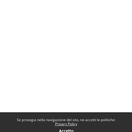
Se prosegui nella navigazione del sito, ne accetti le politiche:
Privacy Policy
Accetto