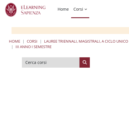
Vai al contenuto principale
Home
Corsi
HOME
CORSI
LAUREE TRIENNALI, MAGISTRALI, A CICLO UNICO
III ANNO I SEMESTRE
Cerca corsi
Cerca corsi