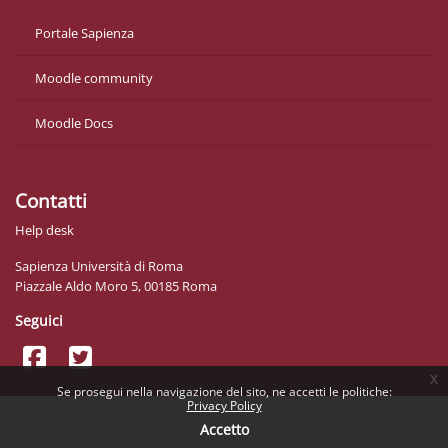
Portale Sapienza
Moodle community
Moodle Docs
Contatti
Help desk
Sapienza Università di Roma
Piazzale Aldo Moro 5, 00185 Roma
Seguici
x
Se prosegui nella navigazione del sito, ne accetti le politiche:
Privacy Policy
Accetto