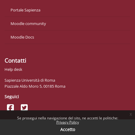
Portale Sapienza
Moodle community
Moodle Docs
Contatti
Help desk
Sapienza Università di Roma
Piazzale Aldo Moro 5, 00185 Roma
Seguici
x
Se prosegui nella navigazione del sito, ne accetti le politiche:
Privacy Policy
Accetto