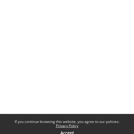
If you continue browsing this website, you agree to our policies:
Privacy Policy
Accept