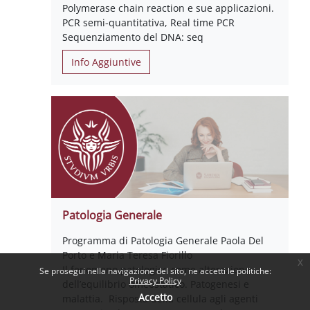
Polymerase chain reaction e sue applicazioni.
PCR semi-quantitativa, Real time PCR
Sequenziamento del DNA: seq
Info Aggiuntive
Patologia Generale
Programma di Patologia Generale Paola Del
Porto e Maria Teresa Fiorillo
x
Il fenomeno patologico come alterazione
Se prosegui nella navigazione del sito, ne accetti le politiche:
Privacy Policy
dell’equilibrio omeostatico. Patogenesi e
Accetto
malattia. Risposta della cellula agli agenti