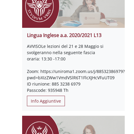
Lingua Inglese a.a. 2020/2021 L13
AVVISOLe lezioni del 21 e 28 Maggio si
svolgeranno nella seguente fascia
oraria: 13:30 -17:00
Zoom: https://uniroma1.zoom.us/j/88532386979?
pwd=bXIzZWw1VmdVSlR6T1FlcXJHcVFuUT09
ID riunione: 885 3238 6979
Passcode: 935948 Th
Info Aggiuntive