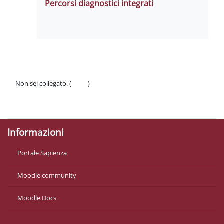
Percorsi diagnostici integrati
Non sei collegato. (
Login
)
Politiche
Ottieni l'app mobile
Informazioni
Portale Sapienza
Moodle community
Moodle Docs