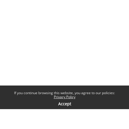
If you continue browsing this website, you agree to our policies:
Privacy Policy
Accept