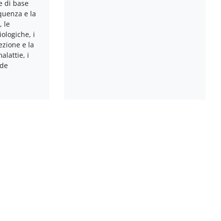
he di base
equenza e la
, le
ologiche, i
tezione e la
alattie, i
ide