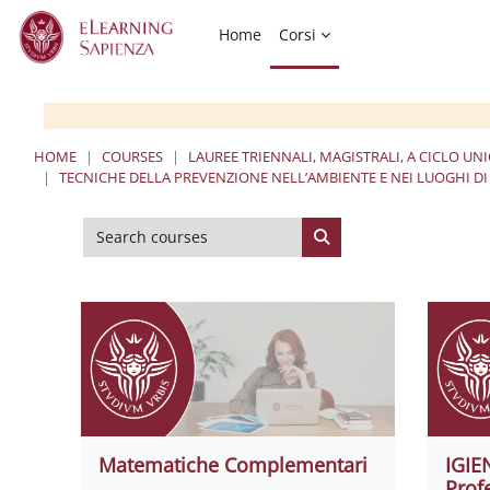
Skip to main content
Home
Corsi
HOME
COURSES
LAUREE TRIENNALI, MAGISTRALI, A CICLO UN
TECNICHE DELLA PREVENZIONE NELL’AMBIENTE E NEI LUOGHI DI 
Search courses
Search courses
Matematiche Complementari
IGIE
Prof