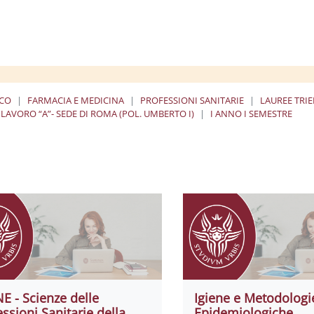
ICO
FARMACIA E MEDICINA
PROFESSIONI SANITARIE
LAUREE TRI
LAVORO “A”- SEDE DI ROMA (POL. UMBERTO I)
I ANNO I SEMESTRE
NE - Scienze delle
Igiene e Metodologi
essioni Sanitarie della
Epidemiologiche