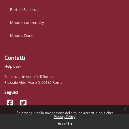
Portale Sapienza
Moodle community
Moodle Docs
Contatti
Help desk
Sapienza Università di Roma
Piazzale Aldo Moro 5, 00185 Roma
Seguici
x
Se prosegui nella navigazione del sito, ne accetti le politiche:
Privacy Policy
Accetto