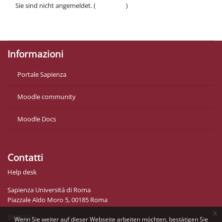
Sie sind nicht angemeldet. (
Anmelden
)
Datenschutzinfos
Laden Sie die mobile App
Informazioni
Portale Sapienza
Moodle community
Moodle Docs
Contatti
Help desk
Sapienza Università di Roma
Piazzale Aldo Moro 5, 00185 Roma
x
Seguici
Wenn Sie weiter auf dieser Webseite arbeiten möchten, bestätigen Sie