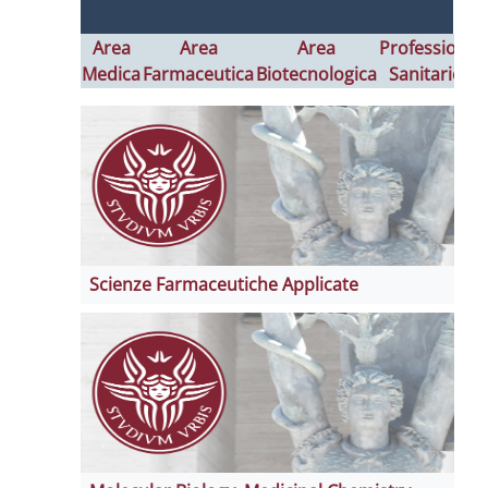
Area
Area
Area
Professioni
Medica
Farmaceutica
Biotecnologica
Sanitarie
I
Scienze Farmaceutiche Applicate