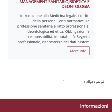
MANAGEMENT SANITARIO,BIOETICA E
DEONTOLOGIA
Introduzione alla Medicina legale. I diritti
della persona. Fonti normative. La
professione sanitaria e l’atto professionale:
deontologica ed etica. Obbligazioni e
responsabilità. Imputabilità. Segreto
professionale, riservatezza dei dati. Sistem
More Info
لم يتم دخولك. (
تسجيل الدخول
)
السياسات
احصل على تطبيق الجوّال
Informazioni