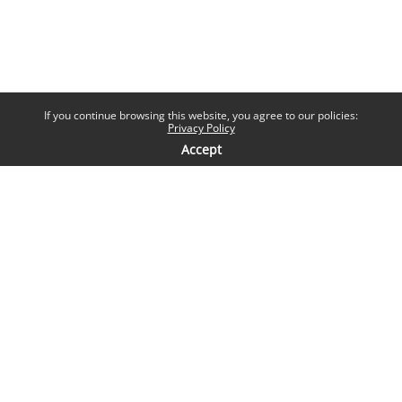
If you continue browsing this website, you agree to our policies:
Privacy Policy
Accept
Contatti
Help desk
Sapienza Università di Roma
Piazzale Aldo Moro 5, 00185 Roma
Seguici