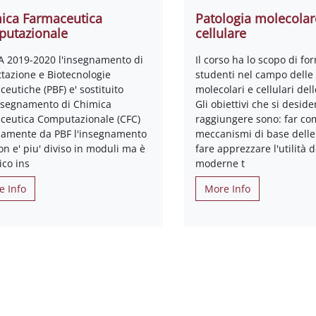
ica Farmaceutica
Patologia molecolar
utazionale
cellulare
AA 2019-2020 l'insegnamento di
Il corso ha lo scopo di fo
ttazione e Biotecnologie
studenti nel campo delle
eutiche (PBF) e' sostituito
molecolari e cellulari dell
insegnamento di Chimica
Gli obiettivi che si desid
ceutica Computazionale (CFC)
raggiungere sono: far co
samente da PBF l'insegnamento
meccanismi di base delle 
n e' piu' diviso in moduli ma è
fare apprezzare l'utilità d
ico ins
moderne t
e Info
More Info