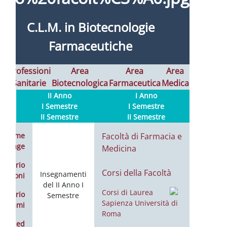
C.L.M. in Biotecnologie
Farmaceutiche
Professioni
Area
Area
Area
tà
Sanitarie
Biotecnologica
Farmaceutica
Medica
II Anno
I Anno
I Semestre
I Semestre
II Semestre
II Semestre
Home
Facoltà di Farmacia e
page
Medicina
endario
Corsi della Facoltà
Insegnamenti
Lezioni
del II Anno I
endario
Semestre
Esami
tizie ed