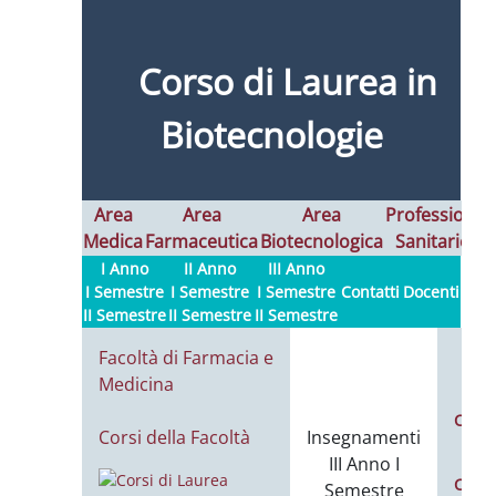
Corso di Laurea in
Biotecnologie
Area
Area
Area
Professioni
Medica
Farmaceutica
Biotecnologica
Sanitarie
I
I Anno
II Anno
III Anno
I Semestre
I Semestre
I Semestre
Contatti
Docenti
II Semestre
II Semestre
II Semestre
Facoltà di Farmacia e
Medicina
Calen
Corsi della Facoltà
Insegnamenti
L
III Anno I
Calen
Semestre