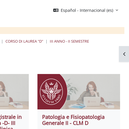
Español - Internacional ‎(es)‎
CORSO DI LAUREA "D"
III ANNO - II SEMESTRE
Abr
strale in
Patologia e Fisiopatologia
-D- III
Generale II - CLM D
inica -