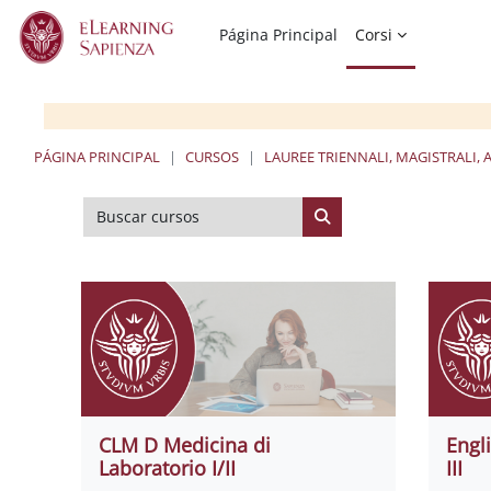
Salta al contenido principal
Página Principal
Corsi
PÁGINA PRINCIPAL
CURSOS
LAUREE TRIENNALI, MAGISTRALI, 
Buscar cursos
Buscar cursos
CLM D Medicina di
Engl
Laboratorio I/II
III