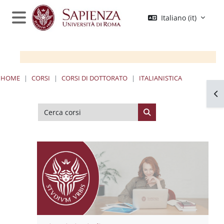
Vai al contenuto principale
Italiano ‎(it)‎
Pannello laterale
HOME
CORSI
CORSI DI DOTTORATO
ITALIANISTICA
Apr
Cerca corsi
Cerca corsi