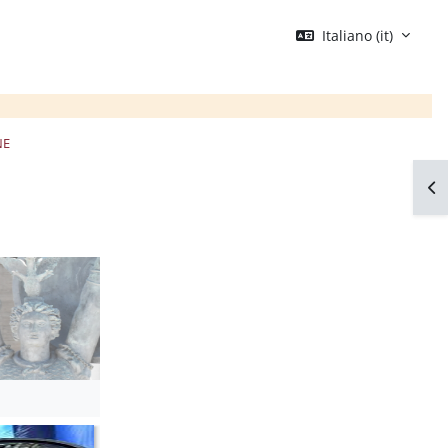
Italiano ‎(it)‎
NE
Apr