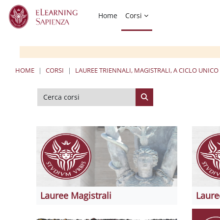
Vai al contenuto principale
Home
Corsi
HOME
CORSI
LAUREE TRIENNALI, MAGISTRALI, A CICLO UNICO
Cerca corsi
Cerca corsi
Lauree Magistrali
Laure