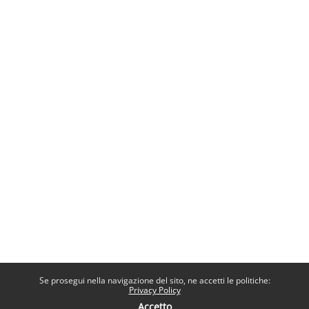
Se prosegui nella navigazione del sito, ne accetti le politiche:
Privacy Policy
Accetto