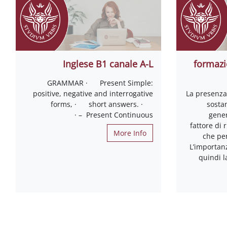
Inglese B1 canale A-L
formazi
GRAMMAR · Present Simple:
positive, negative and interrogative
La presenza
forms, · short answers. ·
sosta
Present Continuous – ·
gene
fattore di 
More Info
che per
L’importan
quindi l