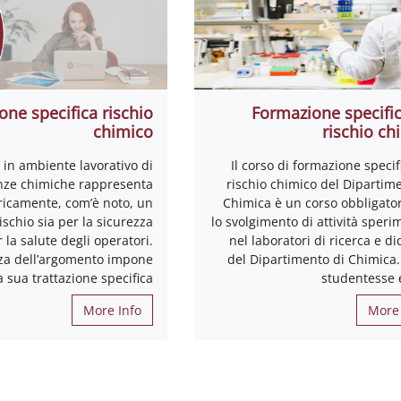
one specifica rischio
Formazione specific
chimico
rischio ch
 in ambiente lavorativo di
Il corso di formazione specif
nze chimiche rappresenta
rischio chimico del Dipartim
ricamente, com’è noto, un
Chimica è un corso obbligator
rischio sia per la sicurezza
lo svolgimento di attività speri
 la salute degli operatori.
nel laboratori di ricerca e di
za dell’argomento impone
del Dipartimento di Chimica.
a sua trattazione specifica
studentesse e
More Info
More 