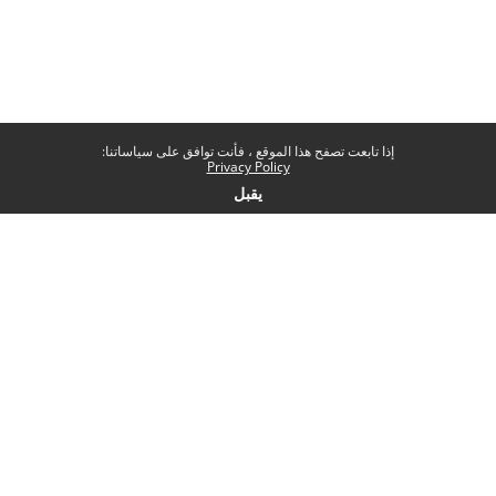
إذا تابعت تصفح هذا الموقع ، فأنت توافق على سياساتنا:
Privacy Policy
يقبل
Contatti
Help desk
Sapienza Università di Roma
Piazzale Aldo Moro 5, 00185 Roma
Seguici