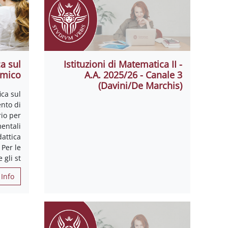
a sul
Istituzioni di Matematica II -
imico
A.A. 2025/26 - Canale 3
(Davini/De Marchis)
ica sul
ento di
io per
mentali
dattica
 Per le
 gli st
Info