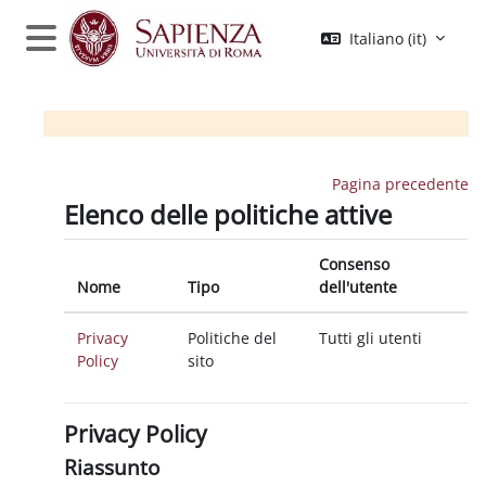
Vai al contenuto principale
Italiano ‎(it)‎
Pannello laterale
Pagina precedente
Elenco delle politiche attive
Consenso
Nome
Tipo
dell'utente
Privacy
Politiche del
Tutti gli utenti
Policy
sito
Privacy Policy
Riassunto