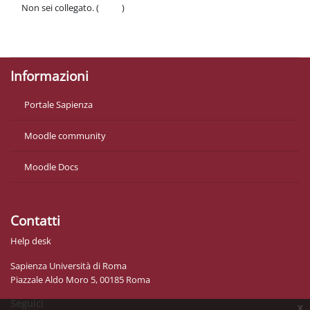
Non sei collegato. (
Login
)
Politiche
Ottieni l'app mobile
Informazioni
Portale Sapienza
Moodle community
Moodle Docs
Contatti
Help desk
Sapienza Università di Roma
Piazzale Aldo Moro 5, 00185 Roma
Seguici
x