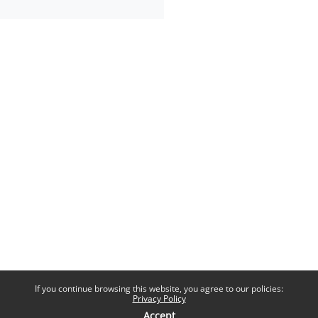
If you continue browsing this website, you agree to our policies:
Privacy Policy
Accept