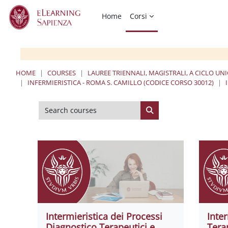
Skip to main content
Home
Corsi
HOME
COURSES
LAUREE TRIENNALI, MAGISTRALI, A CICLO UN
INFERMIERISTICA - ROMA S. CAMILLO (CODICE CORSO 30012)
Search courses
Search courses
Intermieristica dei Processi
Inte
Diagnostico Terapeutici e
Terap