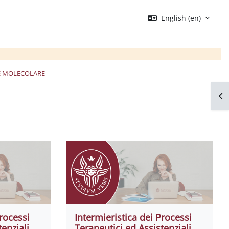
English ‎(en)‎
 E MOLECOLARE
Op
Processi
Intermieristica dei Processi
enziali
Terapeutici ed Assistenziali