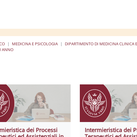
ICO
MEDICINA E PSICOLOGIA
DIPARTIMENTO DI MEDICINA CLINICA
II ANNO
rmieristica dei Processi
Intermieristica dei 
eutici ed Assistenziali in
Terapeutici ed Assist