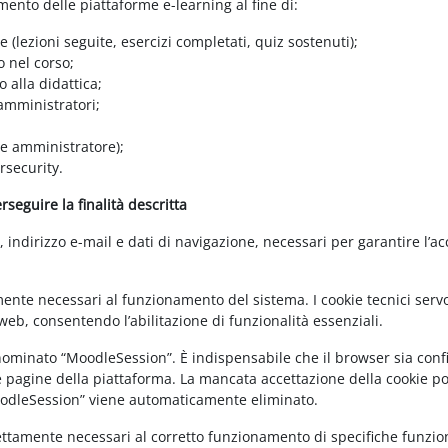
amento delle piattaforme e-learning al fine di:
e (lezioni seguite, esercizi completati, quiz sostenuti);
o nel corso;
 alla didattica;
 amministratori;
 e amministratore);
rsecurity.
seguire la finalità descritta
ndirizzo e-mail e dati di navigazione, necessari per garantire l’ac
mente necessari al funzionamento del sistema. I cookie tecnici servo
eb, consentendo l’abilitazione di funzionalità essenziali.
enominato “MoodleSession”. È indispensabile che il browser sia confi
e pagine della piattaforma. La mancata accettazione della cookie poli
MoodleSession” viene automaticamente eliminato.
rettamente necessari al corretto funzionamento di specifiche funziona