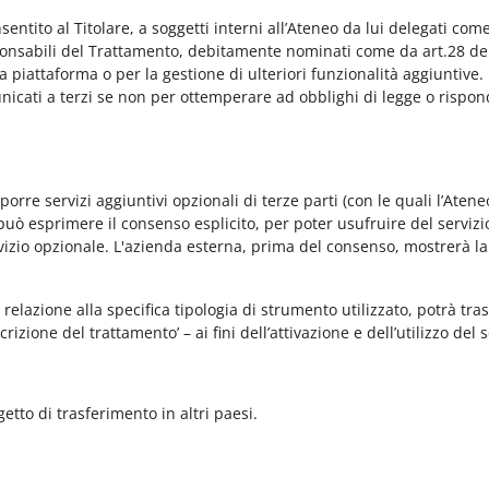
onsentito al Titolare, a soggetti interni all’Ateneo da lui delegati co
Responsabili del Trattamento, debitamente nominati come da art.28 de
piattaforma o per la gestione di ulteriori funzionalità aggiuntive.
municati a terzi se non per ottemperare ad obblighi di legge o rispon
re servizi aggiuntivi opzionali di terze parti (con le quali l’Ateneo
può esprimere il consenso esplicito, per poter usufruire del servizi
ervizio opzionale. L'azienda esterna, prima del consenso, mostrerà la
relazione alla specifica tipologia di strumento utilizzato, potrà tra
rizione del trattamento’ – ai fini dell’attivazione e dell’utilizzo del 
getto di trasferimento in altri paesi.