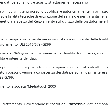
dei dati personali oltre quanto strettamente necessario.
at) in cui gli utenti possono pubblicare autonomamente informazioni 
e sole finalità tecniche di erogazione del servizio e per garantirne 
 soggetto al rispetto del Regolamento sull’utilizzo delle piattaforme 
 per il tempo strettamente necessario al conseguimento delle finalit
Regolamento (UE) 2016/679 (GDPR).
simo di 365 giorni esclusivamente per finalità di sicurezza, monitor
tà e integrità dei dati.
 per le finalità sopra indicate avvengono su server ubicati all’interno
nitori possono venire a conoscenza dei dati personali degli interessa
 28 GDPR.
amento la società “Mediatouch 2000”
el trattamento, ricorrendone le condizioni, l’
accesso
ai dati personal