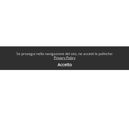
Se prosegui nella navigazione del sito, ne accetti le politiche:
Privacy Policy
Accetto
Contatti
Help desk
Sapienza Università di Roma