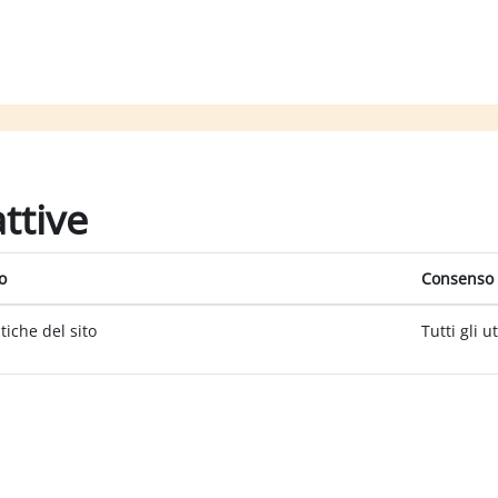
attive
o
Consenso 
itiche del sito
Tutti gli u