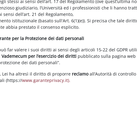
gli stessi ai sensi dell’art. 17 del Regolamento (ove quest’ultima n
enzioso giudiziario, l’Università ed i professionisti che li hanno tratt
i sensi dell’art. 21 del Regolamento,
tamento istituzionale (basato sull'Art. 6(1)(e)). Si precisa che tale di
nte abbia prestato il consenso esplicito.
arante per la Protezione dei dati personali
 far valere i suoi diritti ai sensi degli articoli 15-22 del GDPR util
l
Vademecum per l’esercizio dei diritti
pubblicato sulla pagina we
 protezione dei dati personali”.
Lei ha altresì il diritto di proporre
reclamo
all’Autorità di controllo
li (https://
www.garanteprivacy.it).