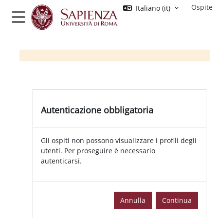
Vai al contenuto principale
Ospite
Italiano ‎(it)‎
Pannello laterale
Autenticazione obbligatoria | Moo
Autenticazione obbligatoria
Gli ospiti non possono visualizzare i profili degli
utenti. Per proseguire è necessario
autenticarsi.
Annulla
Continua