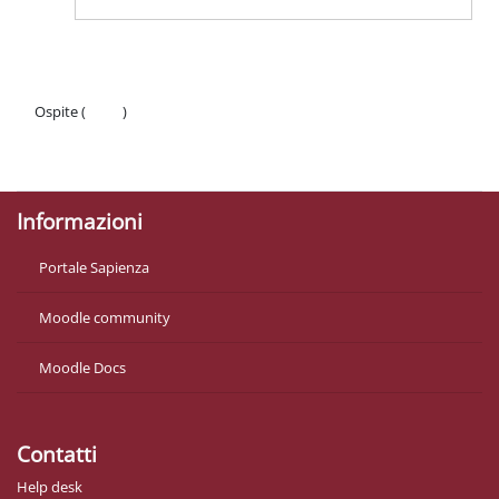
Ospite (
Login
)
Politiche
Ottieni l'app mobile
Informazioni
Portale Sapienza
Moodle community
Moodle Docs
Contatti
Help desk