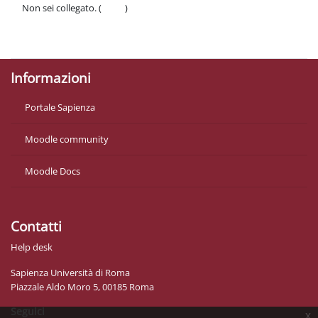
Non sei collegato. (
Login
)
Politiche
Ottieni l'app mobile
Informazioni
Portale Sapienza
Moodle community
Moodle Docs
Contatti
Help desk
Sapienza Università di Roma
Piazzale Aldo Moro 5, 00185 Roma
Seguici
x