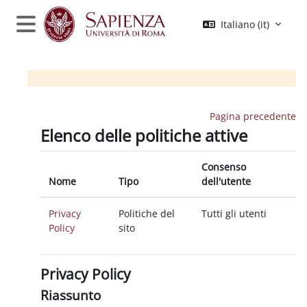
Vai al contenuto principale
Italiano ‎(it)‎
Pannello laterale
Pagina precedente
Elenco delle politiche attive
Consenso
Nome
Tipo
dell'utente
Privacy
Politiche del
Tutti gli utenti
Policy
sito
Privacy Policy
Riassunto