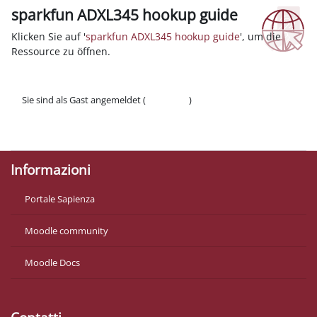
sparkfun ADXL345 hookup guide
Abschlussbedingungen
Klicken Sie auf '
sparkfun ADXL345 hookup guide
', um die
Ressource zu öffnen.
Sie sind als Gast angemeldet (
Anmelden
)
Datenschutzinfos
Laden Sie die mobile App
Informazioni
Portale Sapienza
Moodle community
Moodle Docs