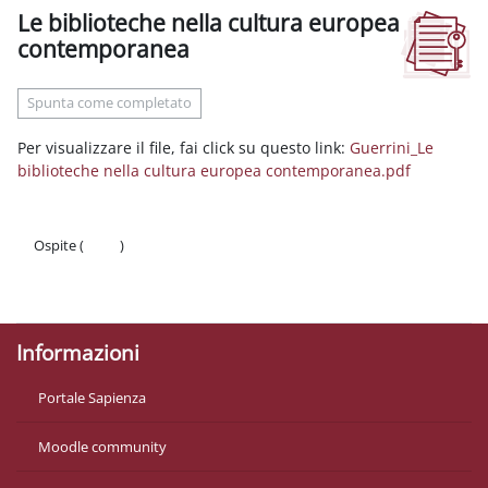
Le biblioteche nella cultura europea
contemporanea
Aggregazione dei criteri
Spunta come completato
Per visualizzare il file, fai click su questo link:
Guerrini_Le
biblioteche nella cultura europea contemporanea.pdf
Ospite (
Login
)
Politiche
Ottieni l'app mobile
Informazioni
Portale Sapienza
Moodle community