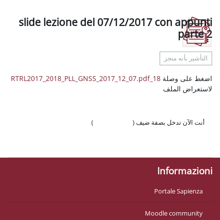
slide lezione del 07/12/201
18
 ضيف (
تسجيل الدخول
)
وّال
Mo