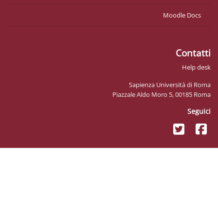
Sapienz
Piazzale Ald