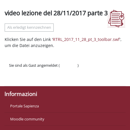
video lezione del 28/11/2017 parte 3
Abschlussbedingungen
Als erledigt kennzeichnen
Klicken Sie auf den Link '
RTRL_2017_11_28_pt_3_toolbar.swf
',
um die Datei anzuzeigen.
Sie sind als Gast angemeldet (
Anmelden
)
Datenschutzinfos
Laden Sie die mobile App
Informazioni
Portale Sapienza
Moodle community