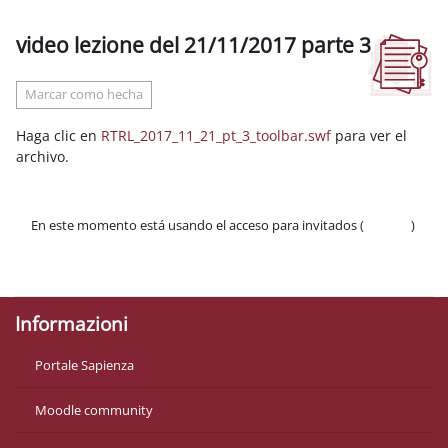
video lezione del 21/11/2017 parte 3
Requisitos de finalización
Marcar como hecha
Haga clic en
RTRL_2017_11_21_pt_3_toolbar.swf
para ver el
archivo.
En este momento está usando el acceso para invitados (
Acceder
)
Políticas
Descargar la app para dispositivos móviles
Informazioni
Portale Sapienza
Moodle community