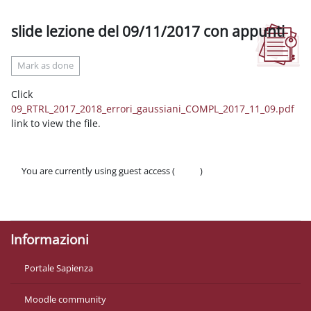
slide lezione del 09/11/2017 con appunti
Completion requirements
Mark as done
Click
09_RTRL_2017_2018_errori_gaussiani_COMPL_2017_11_09.pdf
link to view the file.
You are currently using guest access (
Log in
)
Policies
Get the mobile app
Informazioni
Portale Sapienza
Moodle community