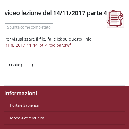
video lezione del 14/11/2017 parte 4
Aggregazione dei criteri
Spunta come completato
Per visualizzare il file, fai click su questo link:
RTRL_2017_11_14_pt_4_toolbar.swf
Ospite (
Login
)
Politiche
Ottieni l'app mobile
Informazioni
Portale Sapienza
Moodle community