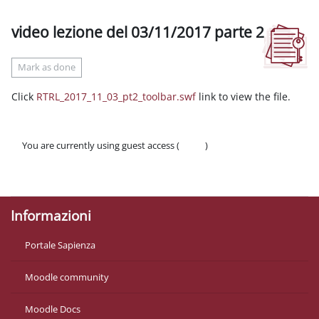
video lezione del 03/11/2017 parte 2
Completion requirements
Mark as done
Click
RTRL_2017_11_03_pt2_toolbar.swf
link to view the file.
You are currently using guest access (
Log in
)
Policies
Get the mobile app
Informazioni
Portale Sapienza
Moodle community
Moodle Docs