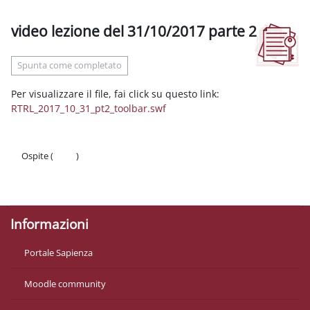
video lezione del 31/10/2017 parte 2
Aggregazione dei criteri
Spunta come completato
Per visualizzare il file, fai click su questo link:
RTRL_2017_10_31_pt2_toolbar.swf
Ospite (
Login
)
Politiche
Ottieni l'app mobile
Informazioni
Portale Sapienza
Moodle community