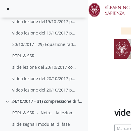
Salta al contenido principal
slide messaggio di navigazione GPS
video lezione del19/10 /2017 parte 1
video lezione del 19/10/2017 parte 2
20/10/2017 - 29) Equazione radar e RCS, 30) Eserci...
RTRL & SSR
slide lezione del 20/10/2017 con appunti
video lezione del 20/10/2017 parte 1
video lezione del 20/10/2017 parte 2
24/10/2017 - 31) compressione di forma d'onda digitali, 32) - codici di Barker
Colapsar
vide
RTRL & SSR - Nota.... la lezione d...
Requisit
slide segnali modulati di fase
Marcar