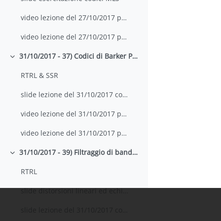
video lezione del 27/10/2017 parte 1
video lezione del 27/10/2017 parte 2
31/10/2017 - 37) Codici di Barker Polifase Frank , P3 e P4, 38) Autocorrelazione periodica e codici con ACF ideale
Colapsar
RTRL & SSR
slide lezione del 31/10/2017 con appunti
video lezione del 31/10/2017 parte 1
video lezione del 31/10/2017 parte 2
31/10/2017 - 39) Filtraggio di banda e distorsioni lineari, echi appaiati , 40) requisiti sulle distorsioni lineari e uso della teoria degli echi appaiati
Colapsar
RTRL
slide distorsioni lineari ed echi appaiati
slide lezione del 31/10/2017 con appunti