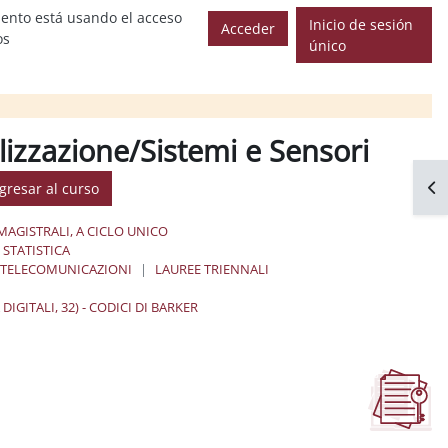
ento está usando el acceso
Inicio de sesión
Acceder
os
único
lizzazione/Sistemi e Sensori
Abr
gresar al curso
MAGISTRALI, A CICLO UNICO
STATISTICA
E TELECOMUNICAZIONI
LAUREE TRIENNALI
IGITALI, 32) - CODICI DI BARKER