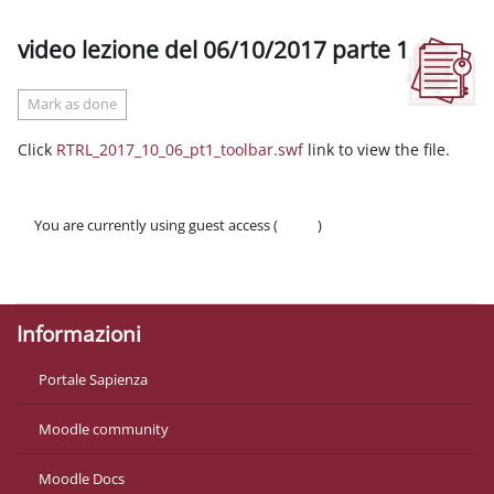
video lezione del 06/10/2017 parte 1
Completion requirements
Mark as done
Click
RTRL_2017_10_06_pt1_toolbar.swf
link to view the file.
You are currently using guest access (
Log in
)
Policies
Get the mobile app
Informazioni
Portale Sapienza
Moodle community
Moodle Docs