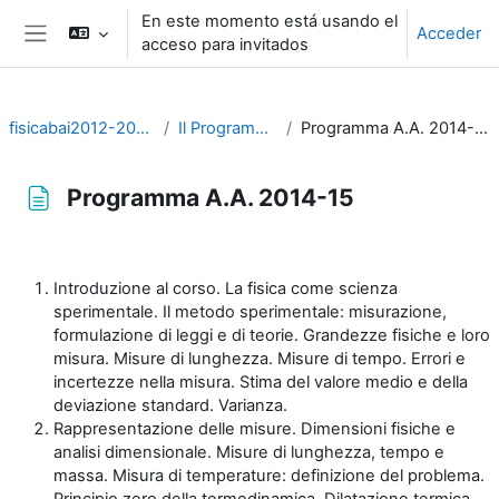
Salta al contenido principal
En este momento está usando el
Acceder
acceso para invitados
Panel lateral
fisicabai2012-2020
Il Programma
Programma A.A. 2014-15
Programma A.A. 2014-15
Requisitos de finalización
Introduzione al corso. La fisica come scienza
sperimentale. Il metodo sperimentale: misurazione,
formulazione di leggi e di teorie. Grandezze fisiche e loro
misura. Misure di lunghezza. Misure di tempo. Errori e
incertezze nella misura. Stima del valore medio e della
deviazione standard. Varianza.
Rappresentazione delle misure. Dimensioni fisiche e
analisi dimensionale. Misure di lunghezza, tempo e
massa. Misura di temperature: definizione del problema.
Principio zero della termodinamica. Dilatazione termica.