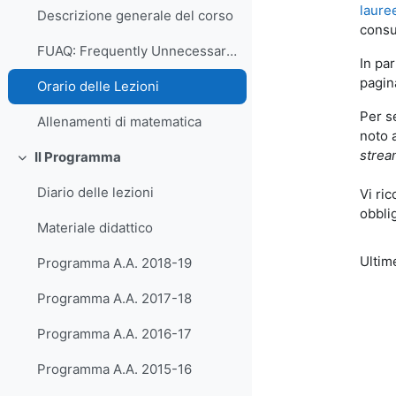
laure
Descrizione generale del corso
consu
FUAQ: Frequently Unnecessary Asked Questions
In par
pagina
Orario delle Lezioni
Per s
Allenamenti di matematica
noto 
strea
Il Programma
Minimizza
Diario delle lezioni
Vi ri
obbli
Materiale didattico
Ultim
Programma A.A. 2018-19
Programma A.A. 2017-18
Programma A.A. 2016-17
Programma A.A. 2015-16