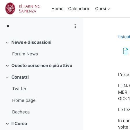
Vai al contenuto principale
Home
Calendario
Corsi
fisic
News e discussioni
Minimizza
Forum News
Agg
Questo corso non è più attivo
Minimizza
L'orar
Contatti
Minimizza
LUN: 9
Twitter
MER: 9
GIO: 1
Home page
Le lez
Bacheca
In co
Il Corso
Minimizza
volte 