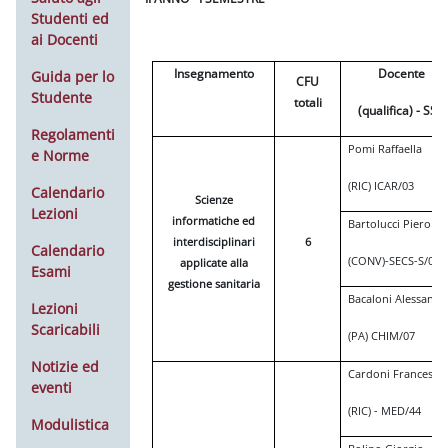
Studenti ed
ai Docenti
Insegnamento
Docente
Guida per lo
CFU
Studente
totali
(qualifica) - SSD
Regolamenti
Pomi Raffaella
e Norme
(RIC) ICAR/03
Calendario
Scienze
Lezioni
informatiche ed
Bartolucci Piero
interdisciplinari
6
Calendario
(CONV)-SECS-S/02
applicate alla
Esami
gestione sanitaria
Bacaloni Alessandr
Lezioni
Scaricabili
(PA) CHIM/07
Notizie ed
Cardoni Francesca
eventi
(RIC) - MED/44
Modulistica