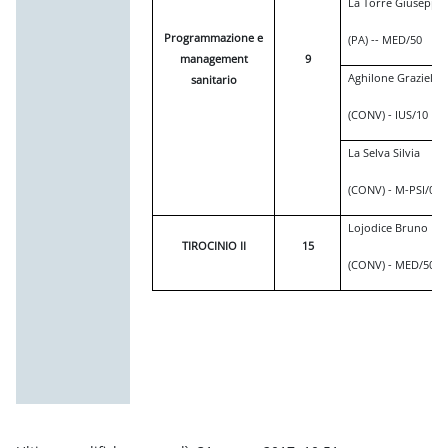
La Torre Giuseppe
Programmazione e
(PA) -- MED/50
management
9
Aghilone Graziella
sanitario
(CONV) - IUS/10
La Selva Silvia
(CONV) - M-PSI/06
Lojodice Bruno
TIROCINIO II
15
(CONV) - MED/50