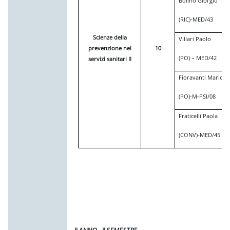
Bolino Giorgio
(RIC)-MED/43
Scienze della
Villari Paolo
prevenzione nei
10
(PO) – MED/42
servizi sanitari II
Fioravanti Mario
(PO)-M-PSI/08
Fraticelli Paola
(CONV)-MED/45