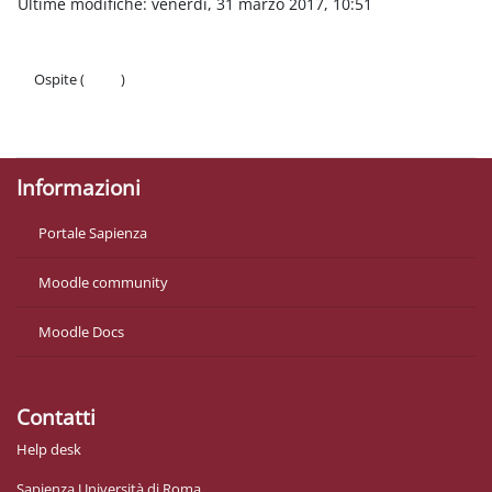
Ultime modifiche: venerdì, 31 marzo 2017, 10:51
Ospite (
Login
)
Politiche
Ottieni l'app mobile
Informazioni
Portale Sapienza
Moodle community
Moodle Docs
Contatti
Help desk
Sapienza Università di Roma