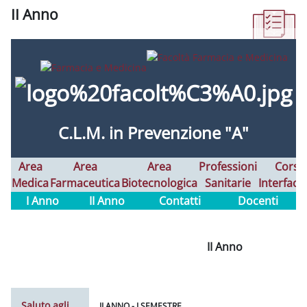
II Anno
Aggregazione dei criteri
C.L.M. in
Prevenzione "A"
Area
Area
Area
Professioni
Corsi
Medica
Farmaceutica
Biotecnologica
Sanitarie
Interfaco
I Anno
II Anno
Contatti
Docenti
II Anno
Saluto agli
II ANNO - I SEMESTRE