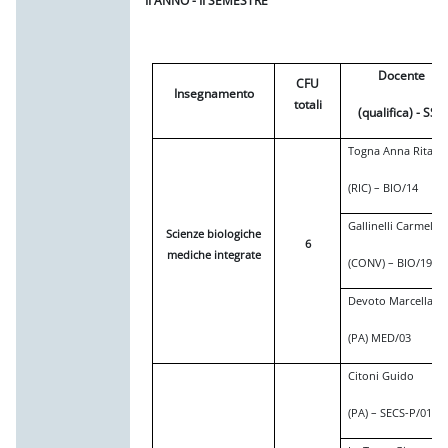
II ANNO - II SEMESTRE
Docente
CFU
Insegnamento
totali
(qualifica) - SSD
Togna Anna Rita
(RIC) – BIO/14
Gallinelli Carmela
Scienze biologiche
6
mediche integrate
(CONV) – BIO/19
Devoto Marcella
(PA) MED/03
Citoni Guido
(PA) – SECS-P/010