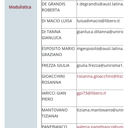
DE GRANDIS
r.degrandis@ausl.latina.it
Modulistica
ROBERTA
DI MACIO LUISA
luisadimacio@libero.it
DI TANNA
gianluca.ditanna@uniroma
GIANLUCA
ESPOSITO MARIO
mgesposito@ausl.latina.it
GRAZIANO
FREZZA GIULIA
giulia.frezza@uniroma1.it
GIOACCHINI
rosanna.gioacchini@tiscali.
ROSANNA
IARICCI GIAN
gpi73@libero.it
PIERO
MANTOVANO
tiziana.mantovano@unirom
TIZIANAt
PANEBIANCO
valeria.panebianco@uniro