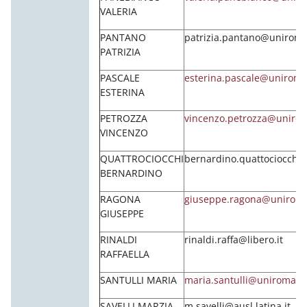
VALERIA
PANTANO
patrizia.pantano@uniroma
PATRIZIA
PASCALE
esterina.pascale@uniroma
ESTERINA
PETROZZA
vincenzo.petrozza@unirom
VINCENZO
QUATTROCIOCCHI
bernardino.quattociocchi
BERNARDINO
RAGONA
giuseppe.ragona@uniroma
GIUSEPPE
RINALDI
rinaldi.raffa@libero.it
RAFFAELLA
SANTULLI MARIA
maria.santulli@uniroma1.i
SAVELLI MARZIA
m.savelli@ausl.latina.it