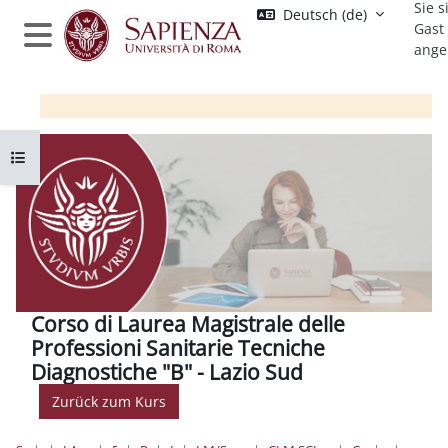
Sie s
Zum Hauptinhalt
Deutsch ‎(de)‎
Gast
ange
Website-Übersicht
Kursindex öffnen
Corso di Laurea Magistrale delle
Professioni Sanitarie Tecniche
Diagnostiche "B" - Lazio Sud
Zurück zum Kurs