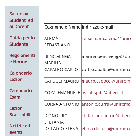
Saluto agli
Studenti ed
ai Docenti
Cognome e Nome
I
ndirizzo e-mail
Guida per lo
ALEMÀ
sebastiano.alema@unirom
Studente
SEBASTIANO
Regolamenti
BENCIVENGA
marina.bencivenga@uniro
e Norme
MARINA
CAPALBO CARLO
carlo.capalbo@uniroma1.i
Calendario
Lezioni
CAPOCCI MAURO
mauro.capocci@uniroma1.
Calendario
COZZI EMANUELE
asllat.spdc@libero.it
Esami
CURRÀ ANTONIO
antonio.curra@uniroma1.i
Lezioni
Scaricabili
D'ONOFRIO
stefaniadonofrio@libero.it
STEFANIA
Notizie ed
DE FALCO ELENA
elena.defalco@uniroma1.i
eventi