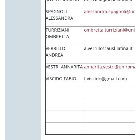
SPAGNOLI
alessandra.spagnoli@unir
ALESSANDRA
TURRIZIANI
ombretta.turriziani@uniro
OMBRETTA
VERRILLO
a.verrillo@ausl.latina.it
ANDREA
VESTRI ANNARITA
annarita.vestri@uniroma1.
VISCIDO FABIO
f.viscido@gmail.com