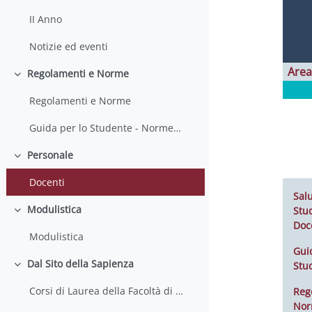
II Anno
Notizie ed eventi
Area
Regolamenti e Norme
Minimizza
Regolamenti e Norme
Guida per lo Studente - Norme e Regolamenti a.a. 2016-2017
Personale
Minimizza
Docenti
Salu
Modulistica
Stud
Minimizza
Doc
Modulistica
Gui
Dal Sito della Sapienza
Stu
Minimizza
Corsi di Laurea della Facoltà di Farmacia e Medicina
Reg
No