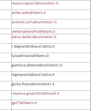
mauro.capocci@uniroma1.it
asllat.spdc@libero.it
antonio.curra@uniroma1.it
stefaniadonofrio@libero.it
elena.defalco@uniroma1.it
r.degrandis@ausl.latina.it
luisadimacio@libero.it
gianluca.ditanna@uniroma1.it
mgesposito@ausl.latina.it
giulia.frezza@uniroma1.it
rosanna.gioacchini@tiscali.it
gpi73@libero.it