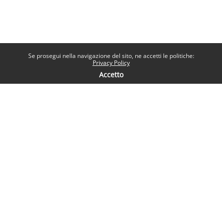
Se prosegui nella navigazione del sito, ne accetti le politiche:
Privacy Policy
Accetto
Contatti
Help desk
Sapienza Università di Roma
Piazzale Aldo Moro 5, 00185 Roma
Seguici