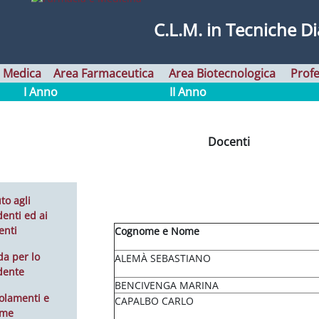
C.L.M. in
Tecniche Di
 Medica
Area Farmaceutica
Area Biotecnologica
Profe
I Anno
II Anno
Docenti
to agli
enti ed ai
enti
Cognome e Nome
da per lo
ALEMÀ SEBASTIANO
dente
BENCIVENGA MARINA
olamenti e
CAPALBO CARLO
rme