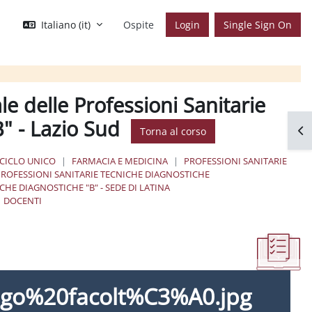
Italiano ‎(it)‎
Ospite
Login
Single Sign On
e delle Professioni Sanitarie
" - Lazio Sud
Apr
Torna al corso
 CICLO UNICO
FARMACIA E MEDICINA
PROFESSIONI SANITARIE
PROFESSIONI SANITARIE TECNICHE DIAGNOSTICHE
CHE DIAGNOSTICHE "B" - SEDE DI LATINA
DOCENTI