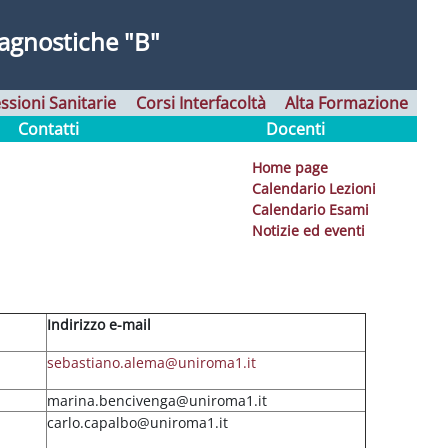
agnostiche "B"
ssioni Sanitarie
Corsi Interfacoltà
Alta Formazione
Contatti
Docenti
Home page
Calendario Lezioni
Calendario Esami
Notizie ed eventi
I
ndirizzo e-mail
sebastiano.alema@uniroma1.it
marina.bencivenga@uniroma1.it
carlo.capalbo@uniroma1.it