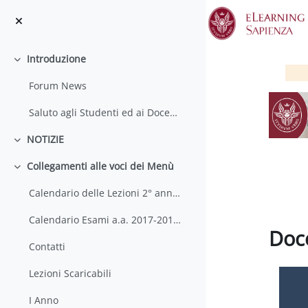
Vai al contenuto principale
Introduzione
Minimizza
Forum News
Saluto agli Studenti ed ai Docenti
NOTIZIE
Minimizza
Collegamenti alle voci dei Menù
Minimizza
Calendario delle Lezioni 2° anno 2° semestre a.a. 2017-2018
Calendario Esami a.a. 2017-2018 (aggiornato al 17 maggio 2018)
Doc
Contatti
Aggregaz
Lezioni Scaricabili
I Anno