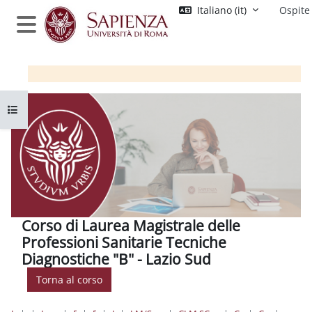
Vai al contenuto principale
Italiano ‎(it)‎
Ospite
Pannello laterale
Apri indice del corso
Corso di Laurea Magistrale delle
Professioni Sanitarie Tecniche
Diagnostiche "B" - Lazio Sud
Torna al corso