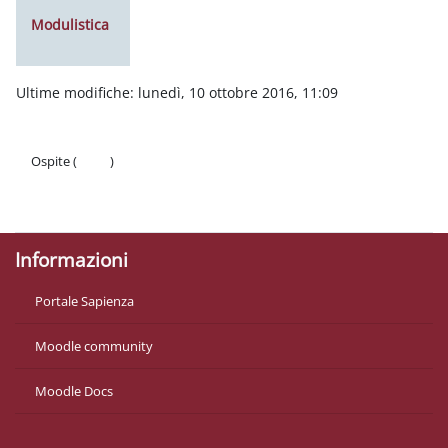
Modulistica
Ultime modifiche: lunedì, 10 ottobre 2016, 11:09
Ospite (
Login
)
Politiche
Ottieni l'app mobile
Informazioni
Portale Sapienza
Moodle community
Moodle Docs