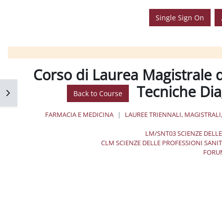
Single Sign On
Corso di Laurea Magistrale d
Tecniche Dia
فتح 
Back to Course
FARMACIA E MEDICINA
LAUREE TRIENNALI, MAGISTRALI
LM/SNT03 SCIENZE DELL
CLM SCIENZE DELLE PROFESSIONI SANITA
FORU