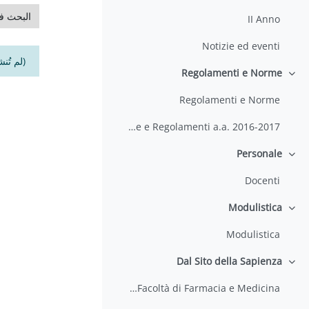
البحث في ا
II Anno
Notizie ed eventi
(لم تُن
Regolamenti e Norme
طي
Regolamenti e Norme
Guida per lo Studente - Norme e Regolamenti a.a. 2016-2017
Personale
طي
Docenti
Modulistica
طي
Modulistica
Dal Sito della Sapienza
طي
Corsi di Laurea della Facoltà di Farmacia e Medicina