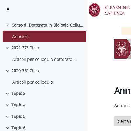
Vai al contenuto principale
Corso di Dottorato in Biologia Cellulare e dello Sviluppo
Minimizza
Annunci
2021 37° Ciclo
Minimizza
Articoli per colloquio dottorato 37 ciclo
2020 36° Ciclo
Minimizza
Articoli per colloquio
Ann
Topic 3
Minimizza
Aggregaz
Topic 4
Annunci 
Minimizza
Topic 5
Cerca ne
Minimizza
Topic 6
Minimizza