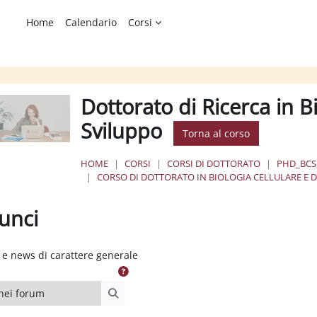
Home
Calendario
Corsi
Dottorato di Ricerca in Bi
Sviluppo
Torna al corso
HOME
CORSI
CORSI DI DOTTORATO
PHD_BCS
CORSO DI DOTTORATO IN BIOLOGIA CELLULARE E 
unci
ione dei criteri
e news di carattere generale
i forum
Cerca nei forum