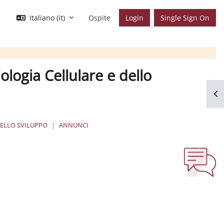
Italiano ‎(it)‎
Ospite
Login
Single Sign On
ologia Cellulare e dello
Apr
DELLO SVILUPPO
ANNUNCI