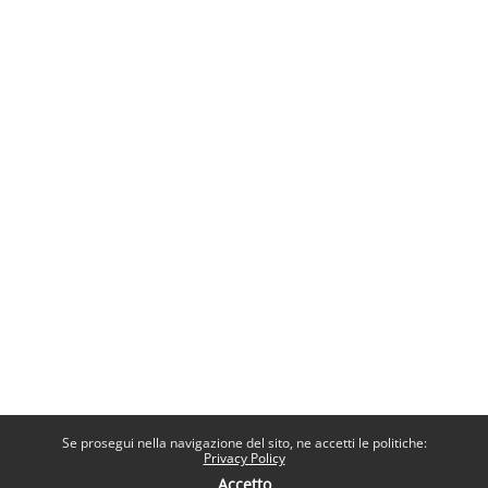
Se prosegui nella navigazione del sito, ne accetti le politiche:
Privacy Policy
Accetto